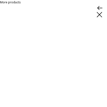
More products
Бизнес-зал «Рублёв»,
терминал B,