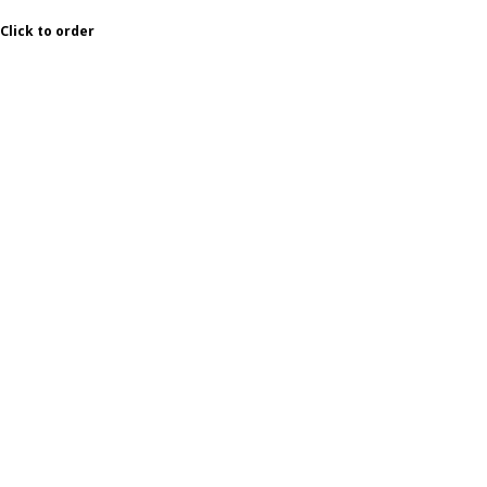
50% от взрослого тарифа.
Click to order